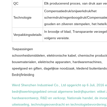
QC
Elk producerend proces, van druk aan ve
Compensatiedruk/snijwerkdruk/het
Technologie
schermdruk/regenboogdruk/Compensatied
gouden en zilveren stempelen, het hete/k
In broodje of blad, Transparante verzegel
Verpakkingsdetails
volgens vereiste.
Toepassingen
schoonheidsmiddelen, elektronische kabel, chemische product
bouwmaterialen, elektrische apparaten, hardwaremachines,
speelgoed en giften, dagelijkse noodzaak, kledend buitenlands
Bedrijfinleiding
Werd Shenzhen Industrieel Co., Ltd opgericht op 6 Juli, 2016
bedrijfswerkingsgebied omvat algemene bedrijfspunten: etiket
hardwareontwerp, R&D en verkoop; Nationale handel, de invoer
uitwisseling, technologieoverdracht en technologiebevorderin