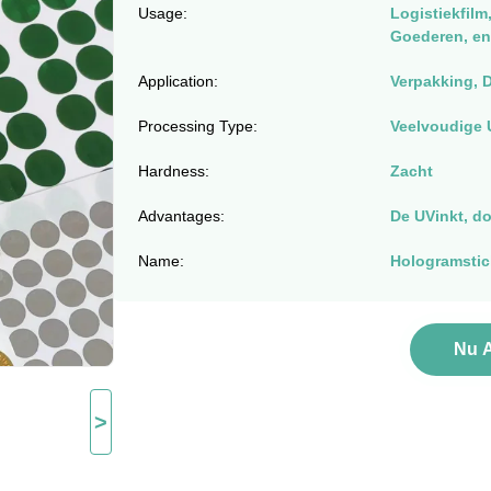
Usage:
Logistiekfilm
Goederen, en
Application:
Verpakking, D
Processing Type:
Veelvoudige U
Hardness:
Zacht
Advantages:
De UVinkt, do
Name:
Hologramstick
Nu 
>