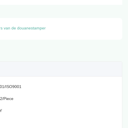
ers van de douanestamper
01/ISO9001
.2/Piece
Y