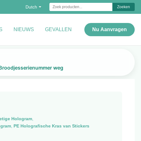
Dutch
Zoeken
S
NIEUWS
GEVALLEN
Nu Aanvragen
et Broodjesserienummer weg
ietige Hologram
,
ogram
,
PE Holografische Kras van Stickers