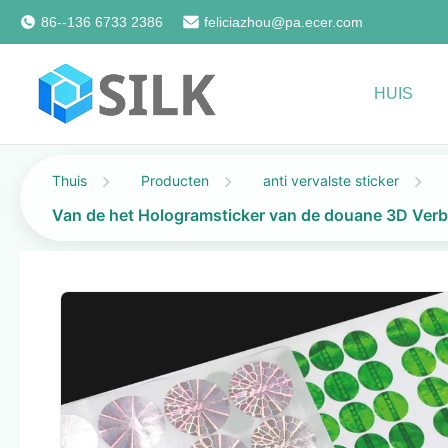
86--136 6733 2386
feliciazhou@pa.ecer.com
HUIS
Thuis
Producten
anti vervalste sticker
Van de het Hologramsticker van de douane 3D Verbi