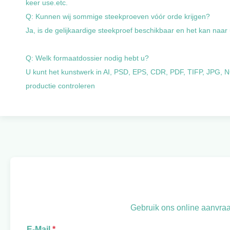
keer use.etc.
Q: Kunnen wij sommige steekproeven vóór orde krijgen?
Ja, is de gelijkaardige steekproef beschikbaar en het kan naa
Q: Welk formaatdossier nodig hebt u?
U kunt het kunstwerk in AI, PSD, EPS, CDR, PDF, TIFP, JPG, NG
productie controleren
Gebruik ons online aanvraa
E-Mail
*