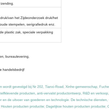
rzending.
ruk/van het Zijdeonderzoek druk/het
oude stempelen, serigrafiedruk enz.
de plastic zak, speciale verpakking
en, bureaulevering,
e handelsbedrijf
 en wordt gevestigd bij Nr 202, Tianxi-Road, Xinhe-gemeenschap, Fuche
 zelfklevende producten, anti-vervalst productontwerp, R&D en verkoo
 en de uitvoer van goederen en technologie. De technische diensten, t
g; Houten producten productie; Dagelijkse houten producten productie;