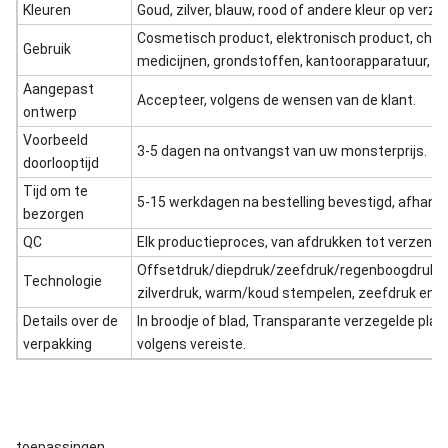
Kleuren
Goud, zilver, blauw, rood of andere kleur op verzo
Cosmetisch product, elektronisch product, chem
Gebruik
medicijnen, grondstoffen, kantoorapparatuur, en
Aangepast
Accepteer, volgens de wensen van de klant.
ontwerp
Voorbeeld
3-5 dagen na ontvangst van uw monsterprijs.
doorlooptijd
Tijd om te
5-15 werkdagen na bestelling bevestigd, afhanke
bezorgen
QC
Elk productieproces, van afdrukken tot verzendi
Offsetdruk/diepdruk/zeefdruk/regenboogdruk/
Technologie
zilverdruk, warm/koud stempelen, zeefdruk enz.
Details over de
In broodje of blad, Transparante verzegelde plas
verpakking
volgens vereiste.
toepassingen