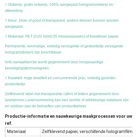
√ Ontwerp: gratis ontwerp, 100% aangepast hologramontwerp en
afbeelding.
√ Kleur: zilver of goud of transparant, andere kleuren kunnen worden
aangepast.
√ Materiaal: PET (0,03 mm/0,05 mm/aanpassen) of breekbaar papier.
Permanente, eenmalige, volledig verzegelde of gedeeltelijk verzegelde
hologramstickers zijn beschikbaar
Anti-namaakfunctie wordt gegenereerd door hoogwaardige
beveiligingstechnologieën.
√ Kwaliteit: hoge kwaliteit en concurrerende prijs, volledig gesloten
productielijn.
Zelfklevend label met transparante cijfers of letters gegenereerd door
laserproces.Lasernummering kan een seriële of willekeurige database zijn
en voldoen aan de behoeften van productbeheer.
Productie-informatie en nauwkeurige maakprocessen voor uw
ref.
Materiaal
Zelfklevend papier, verschillende hologramfilms, P