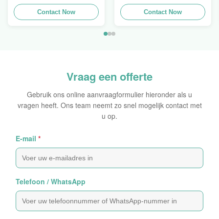
Verpakkende
de Hologramveiligheid
Holografische
Contact Now
Duidelijke het
Contact Now
Zelfklevende Bladen van
Hologramsticker Logo
de Hologram
Laser
Oorspronkelijke Sticker
Vraag een offerte
Gebruik ons online aanvraagformulier hieronder als u
vragen heeft. Ons team neemt zo snel mogelijk contact met
u op.
E-mail
*
Telefoon / WhatsApp