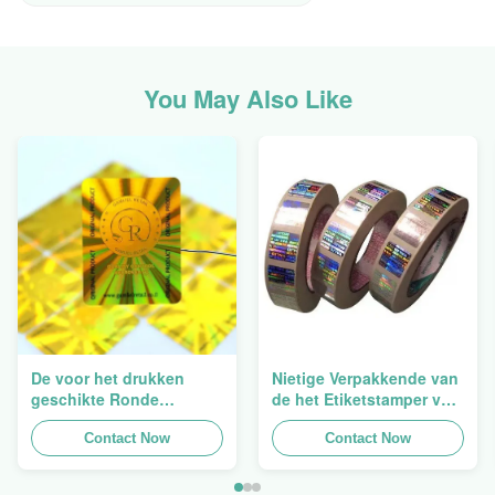
You May Also Like
De voor het drukken
Nietige Verpakkende van
geschikte Ronde
de het Etiketstamper van
Verpakkende
de Hologramveiligheid
Holografische
Contact Now
Duidelijke het
Contact Now
Zelfklevende Bladen van
Hologramsticker Logo
de Hologram
Laser