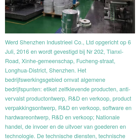
Werd Shenzhen Industrieel Co., Ltd opgericht op 6
Juli, 2016 en wordt gevestigd bij Nr 202, Tianxi-
Road, Xinhe-gemeenschap, Fucheng-straat,
Longhua-District, Shenzhen. Het
bedrijfswerkingsgebied omvat algemene
bedrijfspunten: etiket zelfklevende producten, anti-
vervalst productontwerp, R&D en verkoop, product
verpakkingsontwerp, R&D en verkoop, software en
hardwareontwerp, R&D en verkoop; Nationale
handel, de invoer en de uitvoer van goederen en
technologie. De technische diensten, technische