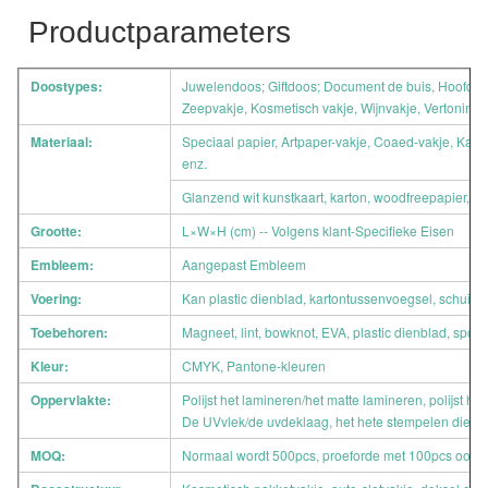
Productparameters
Doostypes:
Juwelendoos; Giftdoos; Document de buis, Hoofdkus
Zeepvakje, Kosmetisch vakje, Wijnvakje, Vertonings
Materiaal:
Speciaal papier, Artpaper-vakje, Coaed-vakje, Kart
enz.
Glanzend wit kunstkaart, karton, woodfreepapier, en
Grootte:
L×W×H (cm) -- Volgens klant-Specifieke Eisen
Embleem:
Aangepast Embleem
Voering:
Kan plastic dienblad, kartontussenvoegsel, schuimt
Toebehoren:
Magneet, lint, bowknot, EVA, plastic dienblad, spo
Kleur:
CMYK, Pantone-kleuren
Oppervlakte:
Polijst het lamineren/het matte lamineren, polijst h
De UVvlek/de uvdeklaag, het hete stempelen die, het
MOQ:
Normaal wordt 500pcs, proeforde met 100pcs ook 