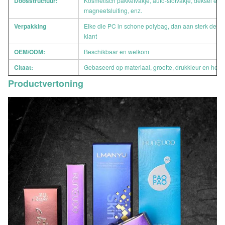
Doosstructuur:
Kosmetisch pakketvakje, auto-slotvakje, deksel en 
magneetsluiting, enz.
Verpakking
Elke die PC in schone polybag, dan aan sterk de uit
klant
OEM/ODM:
Beschikbaar en welkom
Citaat:
Gebaseerd op materiaal, grootte, drukkleur en het 
Productvertoning