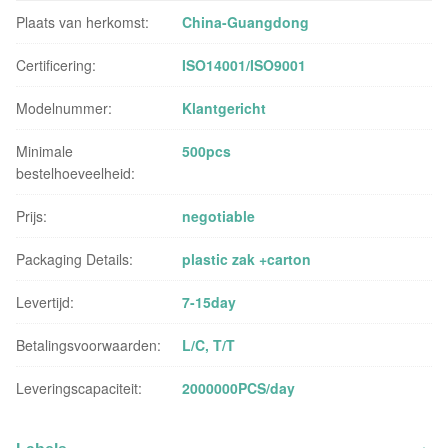
Plaats van herkomst:
China-Guangdong
Certificering:
ISO14001/ISO9001
Modelnummer:
Klantgericht
Minimale
500pcs
bestelhoeveelheid:
Prijs:
negotiable
Packaging Details:
plastic zak +carton
Levertijd:
7-15day
Betalingsvoorwaarden:
L/C, T/T
Leveringscapaciteit:
2000000PCS/day