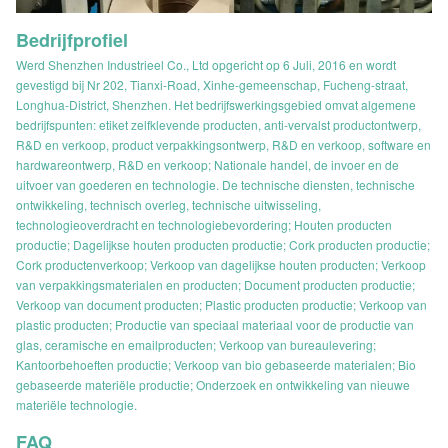
Bedrijfprofiel
Werd Shenzhen Industrieel Co., Ltd opgericht op 6 Juli, 2016 en wordt
gevestigd bij Nr 202, Tianxi-Road, Xinhe-gemeenschap, Fucheng-straat,
Longhua-District, Shenzhen. Het bedrijfswerkingsgebied omvat algemene
bedrijfspunten: etiket zelfklevende producten, anti-vervalst productontwerp,
R&D en verkoop, product verpakkingsontwerp, R&D en verkoop, software en
hardwareontwerp, R&D en verkoop; Nationale handel, de invoer en de
uitvoer van goederen en technologie. De technische diensten, technische
ontwikkeling, technisch overleg, technische uitwisseling,
technologieoverdracht en technologiebevordering; Houten producten
productie; Dagelijkse houten producten productie; Cork producten productie;
Cork productenverkoop; Verkoop van dagelijkse houten producten; Verkoop
van verpakkingsmaterialen en producten; Document producten productie;
Verkoop van document producten; Plastic producten productie; Verkoop van
plastic producten; Productie van speciaal materiaal voor de productie van
glas, ceramische en emailproducten; Verkoop van bureaulevering;
Kantoorbehoeften productie; Verkoop van bio gebaseerde materialen; Bio
gebaseerde materiële productie; Onderzoek en ontwikkeling van nieuwe
materiële technologie.
FAQ