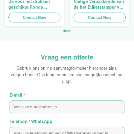
De voor het drukken
Nietige Verpakkende van
geschikte Ronde
de het Etiketstamper van
Verpakkende
de Hologramveiligheid
Holografische
Contact Now
Duidelijke het
Contact Now
Zelfklevende Bladen van
Hologramsticker Logo
de Hologram
Laser
Oorspronkelijke Sticker
Vraag een offerte
Gebruik ons online aanvraagformulier hieronder als u
vragen heeft. Ons team neemt zo snel mogelijk contact met
u op.
E-mail
*
Telefoon / WhatsApp