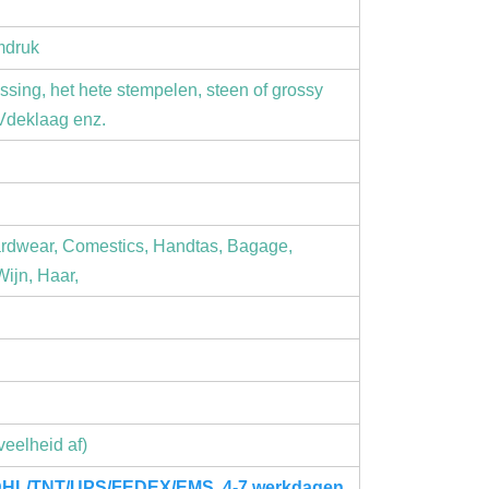
mdruk
ossing, het hete stempelen, steen of grossy
UVdeklaag enz.
ardwear, Comestics, Handtas, Bagage,
Wijn, Haar,
eelheid af)
- DHL/TNT/UPS/FEDEX/EMS, 4-7 werkdagen