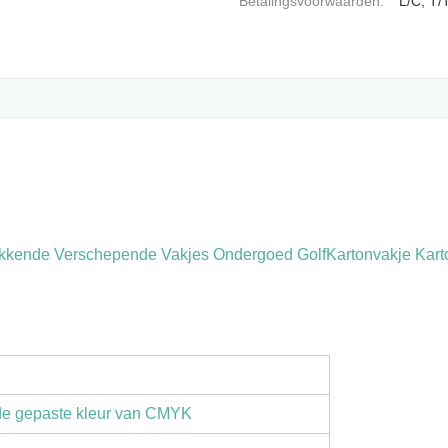
Betalingsvoorwaarden:
L/C, T/
pakkende Verschepende Vakjes Ondergoed GolfKartonvakje Kart
 de gepaste kleur van CMYK