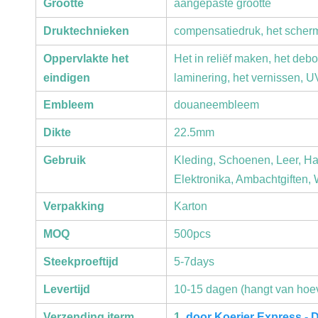
Grootte
aangepaste grootte
Druktechnieken
compensatiedruk, het scher
Oppervlakte het
Het in reliëf maken, het deb
eindigen
laminering, het vernissen, 
Embleem
douaneembleem
Dikte
22.5mm
Gebruik
Kleding, Schoenen, Leer, H
Elektronika, Ambachtgiften, 
Verpakking
Karton
MOQ
500pcs
Steekproeftijd
5-7days
Levertijd
10-15 dagen (hangt van hoev
Verzending iterm
1.
door Koerier Express 