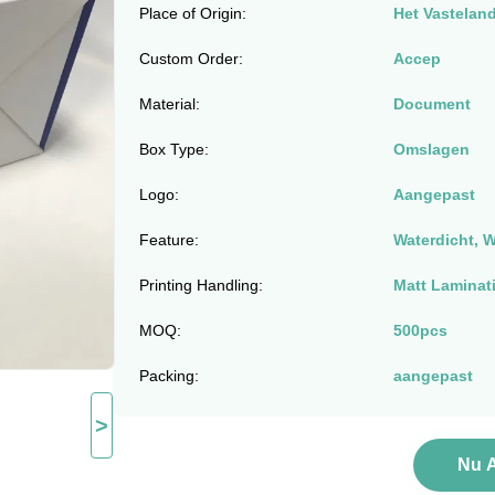
Place of Origin:
Het Vastelan
Custom Order:
Accep
Material:
Document
Box Type:
Omslagen
Logo:
Aangepast
Feature:
Waterdicht, W
Printing Handling:
Matt Laminat
MOQ:
500pcs
Packing:
aangepast
>
Nu 