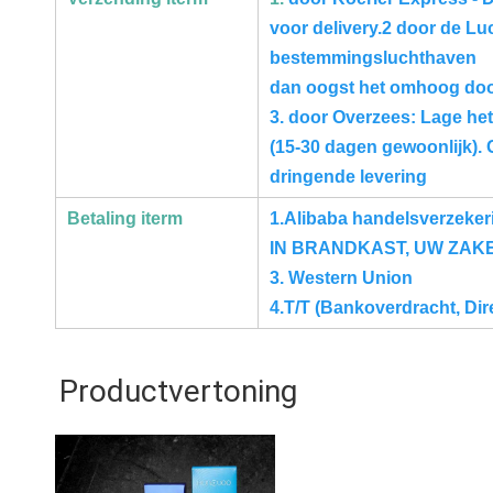
voor delivery.2 door de Lu
bestemmingsluchthaven
dan oogst het omhoog doo
3. door Overzees: Lage he
(15-30 dagen gewoonlijk). 
dringende levering
Betaling iterm
1.Alibaba handelsverzeke
IN BRANDKAST, UW ZAK
3. Western Union
4.T/T (Bankoverdracht, Di
Productvertoning