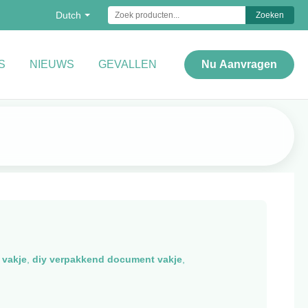
Dutch
Zoeken
S
NIEUWS
GEVALLEN
Nu Aanvragen
 vakje
,
diy verpakkend document vakje
,