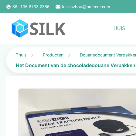
86--136 6733 2386
feliciazhou@pa.ecer.com
HUIS
Thuis
Producten
Douanedocument Verpakken
Het Document van de chocoladedouane Verpakkend 