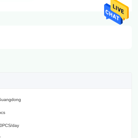
Guangdong
pcs
0PCS/day