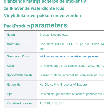
glanzende matrijs scherpe de sticker uv
zelfklevende waterdichte Kus
Vinylstickersverpakken en verzenden
parameters
PackProduct
Naam
Druk zelfklevend etiket
Materiaal
Document HUISDIER, PC, PE, pp, pvc, BOPP, Synthe
enz.
Grootte en Vorm
Wij kunnen volgens uw vereisten aanpassen
Kleur
De veelkleurige druk is beschikbaar. Wij kunnen v
Oppervlakte finlsh
Glanzend, steen, laminaat, het vernissen, het stempe
Het snijden
Het Die-cutting (Broodjes of Bladen).
Lijm
Op emulsie-gebaseerde oplosbaar-gebaseerde kleefst
Kunstwerkdossier
AI, CDR, PDF, PSD.