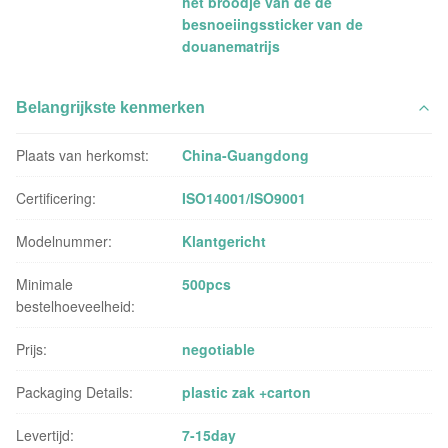
het broodje van de de
besnoeiingssticker van de
douanematrijs
Belangrijkste kenmerken
Plaats van herkomst:
China-Guangdong
Certificering:
ISO14001/ISO9001
Modelnummer:
Klantgericht
Minimale
500pcs
bestelhoeveelheid:
Prijs:
negotiable
Packaging Details:
plastic zak +carton
Levertijd:
7-15day