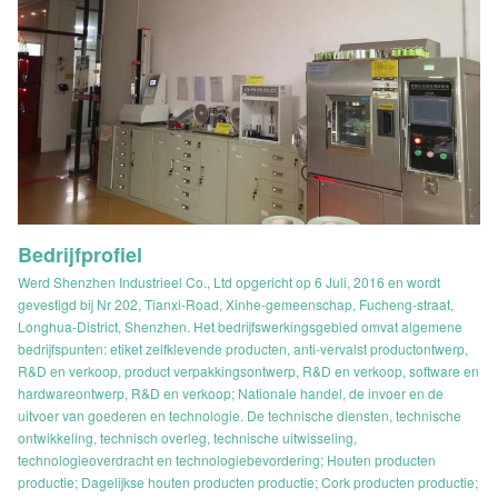
Bedrijfprofiel
Werd Shenzhen Industrieel Co., Ltd opgericht op 6 Juli, 2016 en wordt
gevestigd bij Nr 202, Tianxi-Road, Xinhe-gemeenschap, Fucheng-straat,
Longhua-District, Shenzhen. Het bedrijfswerkingsgebied omvat algemene
bedrijfspunten: etiket zelfklevende producten, anti-vervalst productontwerp,
R&D en verkoop, product verpakkingsontwerp, R&D en verkoop, software en
hardwareontwerp, R&D en verkoop; Nationale handel, de invoer en de
uitvoer van goederen en technologie. De technische diensten, technische
ontwikkeling, technisch overleg, technische uitwisseling,
technologieoverdracht en technologiebevordering; Houten producten
productie; Dagelijkse houten producten productie; Cork producten productie;