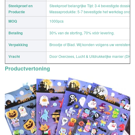
Steekproef en
Steekproef belangrijke Tijd: 3-4 bevestigde dossier
Productie
Massaproduktie: 5-7 bevestigde het werkdag oncefil
MOQ
1000pcs
Betaling
30% van de storting, 70% vóór levering.
Verpakking
Broodje of Blad. Wij konden volgens uw vereisten i
Vracht
Door Overzees, Lucht & Uitdrukkelijke manier (D
Productvertoning