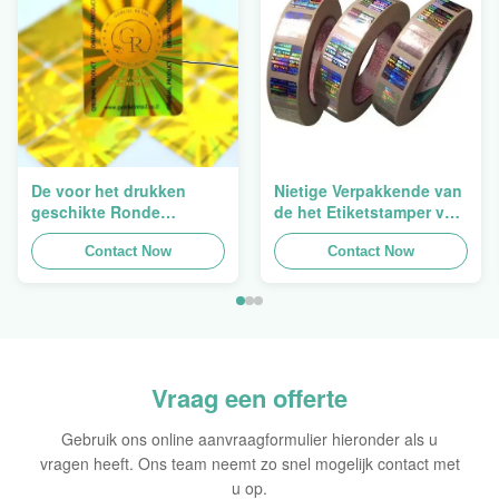
De voor het drukken
Nietige Verpakkende van
geschikte Ronde
de het Etiketstamper van
Verpakkende
de Hologramveiligheid
Holografische
Contact Now
Duidelijke het
Contact Now
Zelfklevende Bladen van
Hologramsticker Logo
de Hologram
Laser
Oorspronkelijke Sticker
Vraag een offerte
Gebruik ons online aanvraagformulier hieronder als u
vragen heeft. Ons team neemt zo snel mogelijk contact met
u op.