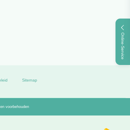
Online-Service
rdrukplaatjes Matrijs
leid
Sitemap
hten voorbehouden