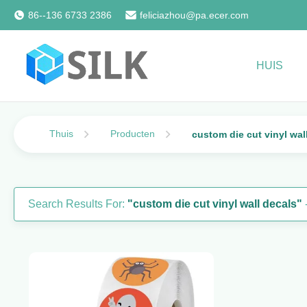
86--136 6733 2386
feliciazhou@pa.ecer.com
HUIS
Thuis
Producten
custom die cut vinyl wal
Search Results For:
"custom die cut vinyl wall decals"