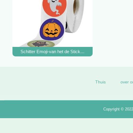
Schitter Emoji-van het de Stickerblad van de Kusbesnoeii
Thuis
over o
Copyright © 202