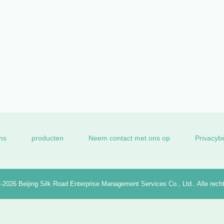
ng van de de Aapdouane de Dierlijke Verwijderbare Gesneden Vinylove
ns
producten
Neem contact met ons op
Privacybe
2-2026
Beijing Silk Road Enterprise Management Services Co., Ltd.
. Alle rec