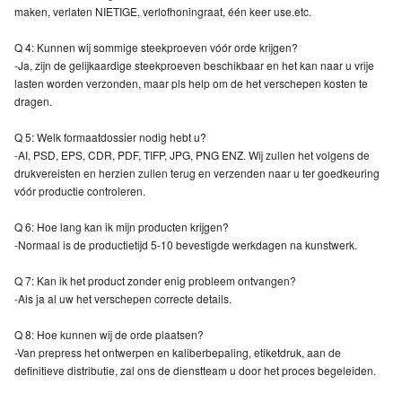
maken, verlaten NIETIGE, verlofhoningraat, één keer use.etc.
Q 4: Kunnen wij sommige steekproeven vóór orde krijgen?
-Ja, zijn de gelijkaardige steekproeven beschikbaar en het kan naar u vrije
lasten worden verzonden, maar pls help om de het verschepen kosten te
dragen.
Q 5: Welk formaatdossier nodig hebt u?
-AI, PSD, EPS, CDR, PDF, TIFP, JPG, PNG ENZ. Wij zullen het volgens de
drukvereisten en herzien zullen terug en verzenden naar u ter goedkeuring
vóór productie controleren.
Q 6: Hoe lang kan ik mijn producten krijgen?
-Normaal is de productietijd 5-10 bevestigde werkdagen na kunstwerk.
Q 7: Kan ik het product zonder enig probleem ontvangen?
-Als ja al uw het verschepen correcte details.
Q 8: Hoe kunnen wij de orde plaatsen?
-Van prepress het ontwerpen en kaliberbepaling, etiketdruk, aan de
definitieve distributie, zal ons de dienstteam u door het proces begeleiden.