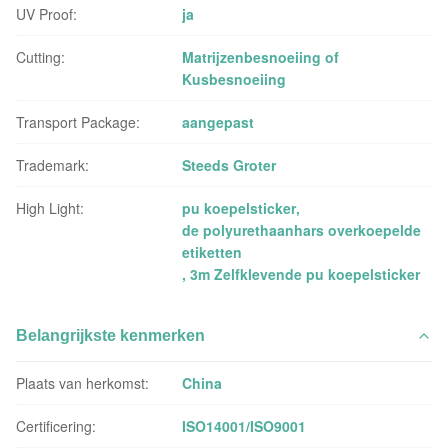
UV Proof:
ja
Cutting:
Matrijzenbesnoeiing of
Kusbesnoeiing
Transport Package:
aangepast
Trademark:
Steeds Groter
High Light:
pu koepelsticker
,
de polyurethaanhars overkoepelde
etiketten
,
3m Zelfklevende pu koepelsticker
Belangrijkste kenmerken
Plaats van herkomst:
China
Certificering:
ISO14001/ISO9001