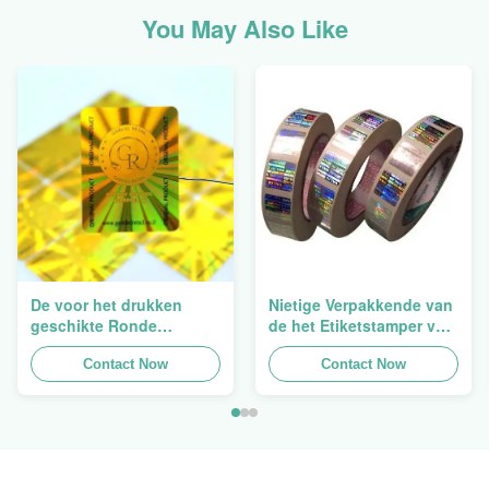
You May Also Like
De voor het drukken
Nietige Verpakkende van
geschikte Ronde
de het Etiketstamper van
Verpakkende
de Hologramveiligheid
Holografische
Contact Now
Duidelijke het
Contact Now
Zelfklevende Bladen van
Hologramsticker Logo
de Hologram
Laser
Oorspronkelijke Sticker