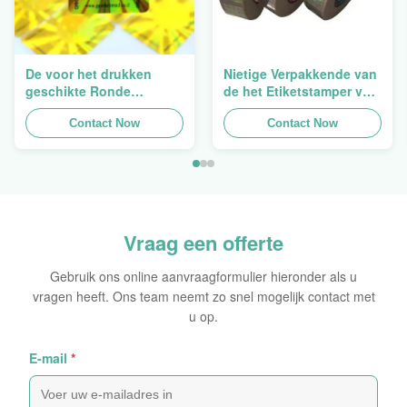
De voor het drukken
Nietige Verpakkende van
geschikte Ronde
de het Etiketstamper van
Verpakkende
de Hologramveiligheid
Holografische
Contact Now
Duidelijke het
Contact Now
Zelfklevende Bladen van
Hologramsticker Logo
de Hologram
Laser
Oorspronkelijke Sticker
Vraag een offerte
Gebruik ons online aanvraagformulier hieronder als u
vragen heeft. Ons team neemt zo snel mogelijk contact met
u op.
E-mail
*