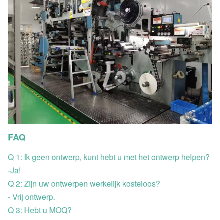
FAQ
Q 1: Ik geen ontwerp, kunt hebt u met het ontwerp helpen?
-Ja!
Q 2: Zijn uw ontwerpen werkelijk kosteloos?
- Vrij ontwerp.
Q 3: Hebt u MOQ?