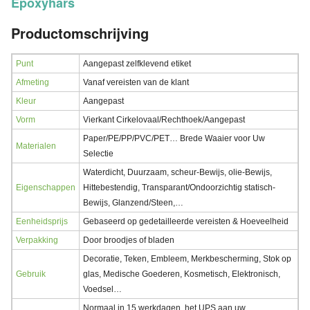
Epoxyhars
Productomschrijving
Punt
Aangepast zelfklevend etiket
Afmeting
Vanaf vereisten van de klant
Kleur
Aangepast
Vorm
Vierkant Cirkelovaal/Rechthoek/Aangepast
Paper/PE/PP/PVC/PET… Brede Waaier voor Uw
Materialen
Selectie
Waterdicht, Duurzaam, scheur-Bewijs, olie-Bewijs,
Eigenschappen
Hittebestendig, Transparant/Ondoorzichtig statisch-
Bewijs, Glanzend/Steen,…
Eenheidsprijs
Gebaseerd op gedetailleerde vereisten & Hoeveelheid
Verpakking
Door broodjes of bladen
Decoratie, Teken, Embleem, Merkbescherming, Stok op
Gebruik
glas, Medische Goederen, Kosmetisch, Elektronisch,
Voedsel…
Normaal in 15 werkdagen
,
het UPS aan uw