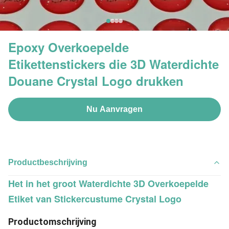
Epoxy Overkoepelde
Etikettenstickers die 3D Waterdichte
Douane Crystal Logo drukken
Nu Aanvragen
Productbeschrijving
Het in het groot Waterdichte 3D Overkoepelde
Etiket van Stickercustume Crystal Logo
Productomschrijving