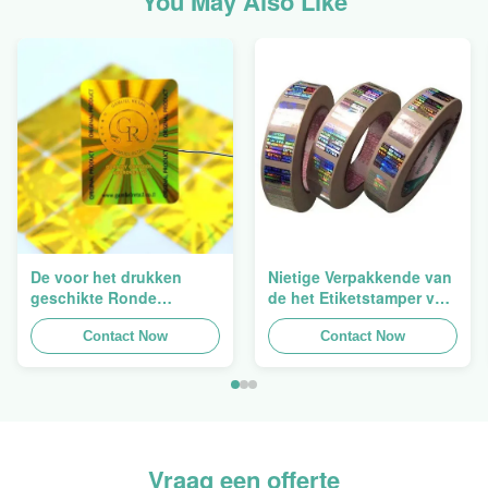
You May Also Like
De voor het drukken
Nietige Verpakkende van
geschikte Ronde
de het Etiketstamper van
Verpakkende
de Hologramveiligheid
Holografische
Contact Now
Duidelijke het
Contact Now
Zelfklevende Bladen van
Hologramsticker Logo
de Hologram
Laser
Oorspronkelijke Sticker
Vraag een offerte