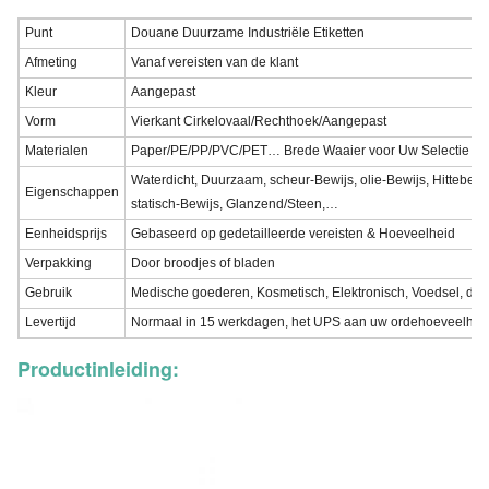
Punt
Douane Duurzame Industriële Etiketten
Afmeting
Vanaf vereisten van de klant
Kleur
Aangepast
Vorm
Vierkant Cirkelovaal/Rechthoek/Aangepast
Materialen
Paper/PE/PP/PVC/PET… Brede Waaier voor Uw Selectie
Waterdicht, Duurzaam, scheur-Bewijs, olie-Bewijs, Hittebes
Eigenschappen
statisch-Bewijs, Glanzend/Steen,…
Eenheidsprijs
Gebaseerd op gedetailleerde vereisten & Hoeveelheid
Verpakking
Door broodjes of bladen
Gebruik
Medische goederen, Kosmetisch, Elektronisch, Voedsel, di
Levertijd
Normaal in 15 werkdagen
,
het UPS aan uw ordehoeveelhei
Productinleiding: