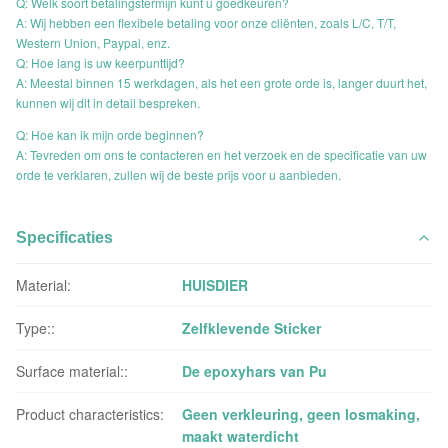
Q: Welk soort betalingstermijn kunt u goedkeuren?
A: Wij hebben een flexibele betaling voor onze cliënten, zoals L/C, T/T,
Western Union, Paypal, enz.
Q: Hoe lang is uw keerpunttijd?
A: Meestal binnen 15 werkdagen, als het een grote orde is, langer duurt het,
kunnen wij dit in detail bespreken.
Q: Hoe kan ik mijn orde beginnen?
A: Tevreden om ons te contacteren en het verzoek en de specificatie van uw
orde te verklaren, zullen wij de beste prijs voor u aanbieden.
Specificaties
Material:
HUISDIER
Type::
Zelfklevende Sticker
Surface material::
De epoxyhars van Pu
Product characteristics:
Geen verkleuring, geen losmaking,
maakt waterdicht