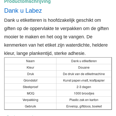
Productomschrijving
Dank u Labez
Dank u etiketteren is hoofdzakelijk geschikt om
giften op de oppervlakte te verpakken om de giften
mooier te maken en het oog te vangen. De
kenmerken van het etiket zijn waterdichte, heldere
kleur, lange plankentijd, sterke adhesie.
Naam
Dank u etiketteren
Kleur
Douane
Druk
De druk van de etiketmachine
Grondstof
Kunst paper+matt, kraftpapier
Steekproef
2-3 dagen
MOQ
1000 broodjes
Verpakking
Plastic zak en karton
Gebruik
Envelop, giftdoos, boeket