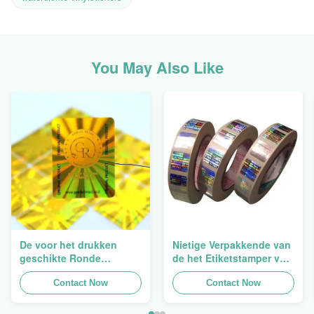
You May Also Like
De voor het drukken
Nietige Verpakkende van
geschikte Ronde
de het Etiketstamper van
Verpakkende
de Hologramveiligheid
Holografische
Contact Now
Duidelijke het
Contact Now
Zelfklevende Bladen van
Hologramsticker Logo
de Hologram
Laser