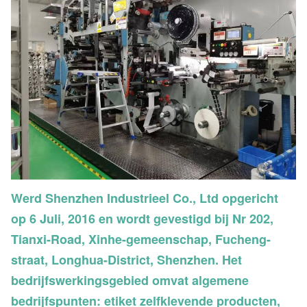
Werd Shenzhen Industrieel Co., Ltd opgericht
op 6 Juli, 2016 en wordt gevestigd bij Nr 202,
Tianxi-Road, Xinhe-gemeenschap, Fucheng-
straat, Longhua-District, Shenzhen. Het
bedrijfswerkingsgebied omvat algemene
bedrijfspunten: etiket zelfklevende producten,