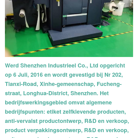
Werd Shenzhen Industrieel Co., Ltd opgericht
op 6 Juli, 2016 en wordt gevestigd bij Nr 202,
Tianxi-Road, Xinhe-gemeenschap, Fucheng-
straat, Longhua-District, Shenzhen. Het
bedrijfswerkingsgebied omvat algemene
bedrijfspunten: etiket zelfklevende producten,
anti-vervalst productontwerp, R&D en verkoop,
product verpakkingsontwerp, R&D en verkoop,