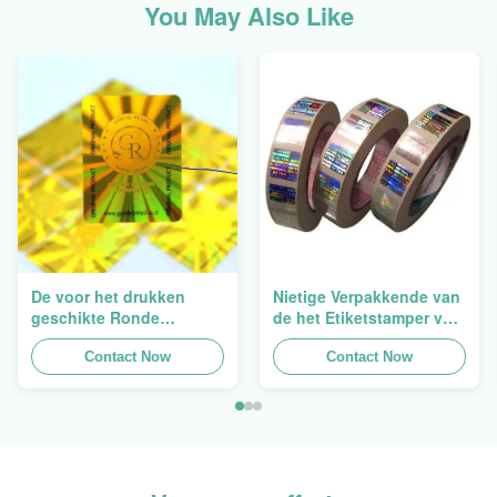
You May Also Like
De voor het drukken
Nietige Verpakkende van
geschikte Ronde
de het Etiketstamper van
Verpakkende
de Hologramveiligheid
Holografische
Contact Now
Duidelijke het
Contact Now
Zelfklevende Bladen van
Hologramsticker Logo
de Hologram
Laser
Oorspronkelijke Sticker