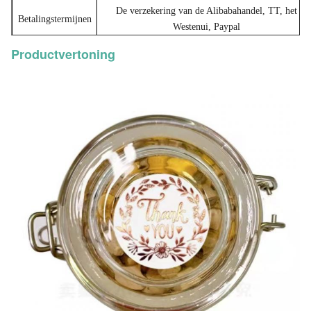
De verzekering van de Alibabahandel, TT, het
Betalingstermijnen
Westenui, Paypal
Productvertoning
Verschepende manier
Druk, Lucht, Overzees, Landtranspotation uit
Krimp het verpakken, Individuele verpakking,
OEM verpakking, Natuurlijke verpakking in
waterdichte zak
Verpakkingsdetails
De goede Zelfklevende Druk dankt u rolt
Document Verpakkende Etiketsticker