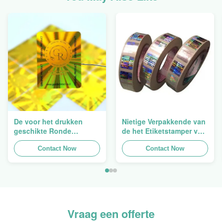
De voor het drukken
Nietige Verpakkende van
geschikte Ronde
de het Etiketstamper van
Verpakkende
de Hologramveiligheid
Holografische
Contact Now
Duidelijke het
Contact Now
Zelfklevende Bladen van
Hologramsticker Logo
de Hologram
Laser
Oorspronkelijke Sticker
Vraag een offerte