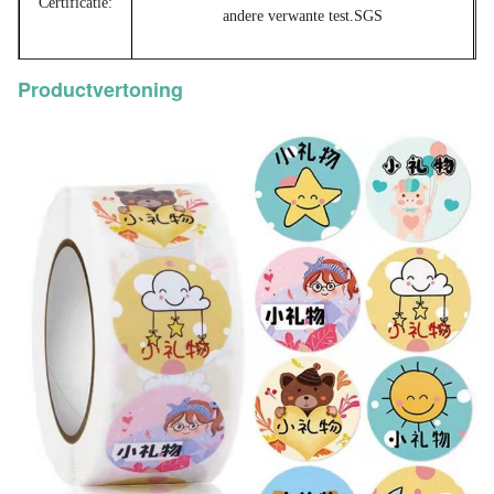
Certificatie:
andere verwante test.SGS
Productvertoning
OEM &ODM:
Ja
MOQ:
1000pcs
Betaling:
T/T, L/C, paypal Western Union,
Levertijd:
7-10 dagen na betaling