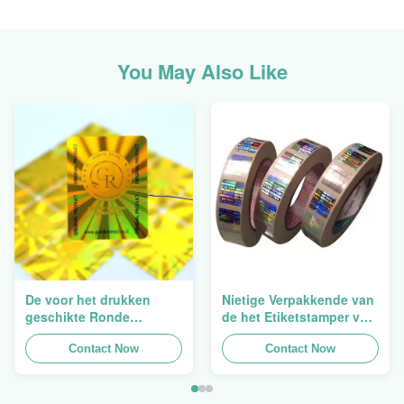
You May Also Like
De voor het drukken
Nietige Verpakkende van
geschikte Ronde
de het Etiketstamper van
Verpakkende
de Hologramveiligheid
Holografische
Contact Now
Duidelijke het
Contact Now
Zelfklevende Bladen van
Hologramsticker Logo
de Hologram
Laser
Oorspronkelijke Sticker