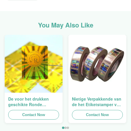
You May Also Like
De voor het drukken
Nietige Verpakkende van
geschikte Ronde
de het Etiketstamper van
Verpakkende
de Hologramveiligheid
Holografische
Contact Now
Duidelijke het
Contact Now
Zelfklevende Bladen van
Hologramsticker Logo
de Hologram
Laser