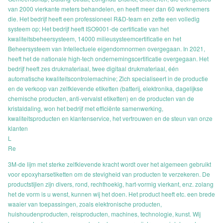
van 2000 vierkante meters behandelen, en heeft meer dan 60 werknemers
die. Het bedrijf heeft een professioneel R&D-team en zette een volledig
systeem op; Het bedrijf heeft ISO9001-de certificatie van het
kwaliteitsbeheersysteem, 14000 milieusysteemcertificatie en het
Beheersysteem van Intellectuele eigendomnormen overgegaan. In 2021,
heeft het de nationale high-tech ondernemingscertificatie overgegaan. Het
bedrijf heeft zes drukmateriaal, twee digitaal drukmateriaal, één
automatische kwaliteitscontrolemachine; Zich specialiseert in de productie
en de verkoop van zelfklevende etiketten (batterij, elektronika, dagelijkse
chemische producten, anti-vervalst etiketten) en de producten van de
kristaldaling, won het bedrijf met efficiënte samenwerking,
kwaliteitsproducten en klantenservice, het vertrouwen en de steun van onze
klanten
L
Re
3M-de lijm met sterke zelfklevende kracht wordt over het algemeen gebruikt
voor epoxyharsetiketten om de stevigheid van producten te verzekeren. De
productstijlen zijn divers, rond, rechthoekig, hart-vormig vierkant, enz. zolang
het de vorm is u wenst, kunnen wij het doen. Het product heeft etc. een brede
waaier van toepassingen, zoals elektronische producten,
huishoudenproducten, reisproducten, machines, technologie, kunst. Wij