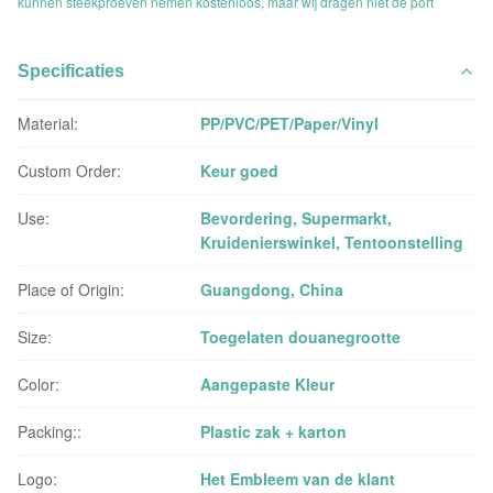
kunnen steekproeven nemen kostenloos, maar wij dragen niet de port
Specificaties
Material:
PP/PVC/PET/Paper/Vinyl
Custom Order:
Keur goed
Use:
Bevordering, Supermarkt,
Kruidenierswinkel, Tentoonstelling
Place of Origin:
Guangdong, China
Size:
Toegelaten douanegrootte
Color:
Aangepaste Kleur
Packing::
Plastic zak + karton
Logo:
Het Embleem van de klant