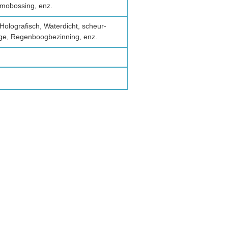
 emobossing, enz.
, Holografisch, Waterdicht, scheur-
dige, Regenboogbezinning, enz.