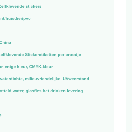
 Zelfklevende stickers
nt/huisdier/pvc
China
elfklevende Stickeretiketten per broodje
ur, enige kleur, CMYK-kleur
waterdichte, milieuvriendelijke, UVweerstand
tteld water, glasfles het drinken levering
e