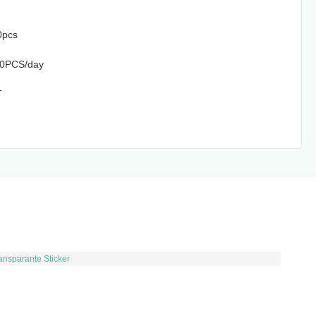
0pcs
0PCS/day
T
ansparante Sticker