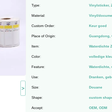
Type:
Vinylsticker,
Material:
Vinyl/docume
Custom Order:
Keur goed
Place of Origin:
Guangdong, 
Item:
Waterdichte Z
Color:
volledige kle
Feature:
Waterdichte, 
Use:
Dranken, gebo
Size:
Douane
>
Shape:
custom shap
Accept:
OEM, ODM