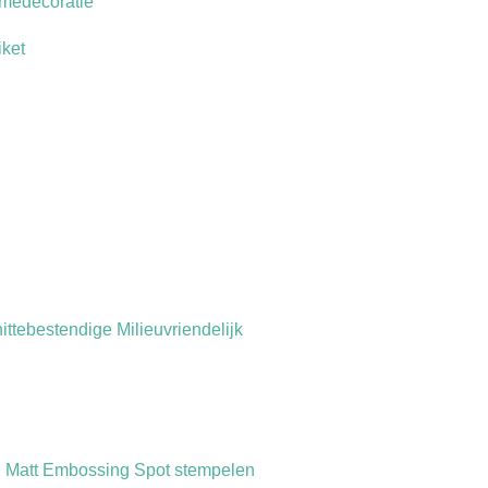
amedecoratie
iket
ttebestendige Milieuvriendelijk
an Matt Embossing Spot stempelen