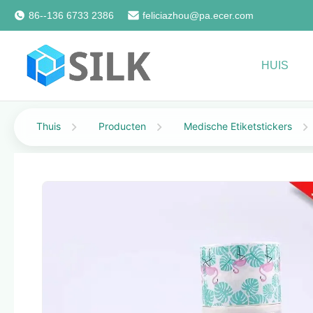
86--136 6733 2386
feliciazhou@pa.ecer.com
HUIS
Thuis
Producten
Medische Etiketstickers