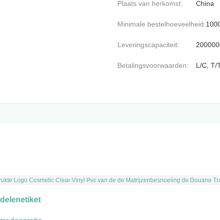
Plaats van herkomst:
China
Minimale bestelhoeveelheid:
100
Leveringscapaciteit:
200000
Betalingsvoorwaarden:
L/C, T/
drukte Logo Cosmetic Clear Vinyl Pvc van de de Matrijzenbesnoeiing de Douane Tr
elenetiket