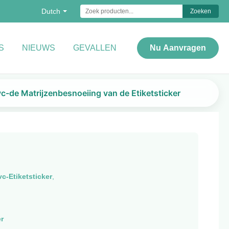
Dutch
Zoeken
S
NIEUWS
GEVALLEN
Nu Aanvragen
c-de Matrijzenbesnoeiing van de Etiketsticker
vc-Etiketsticker
,
r