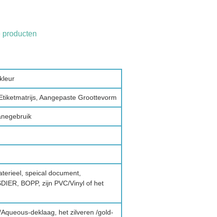
e producten
kleur
Etiketmatrijs, Aangepaste Groottevorm
anegebruik
terieel, speical document,
DIER, BOPP, zijn PVC/Vinyl of het
Aqueous-deklaag, het zilveren /gold-