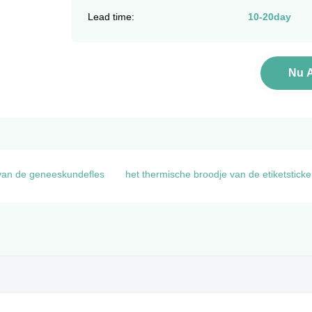
Lead time:
10-20day
Nu 
 van de geneeskundefles
het thermische broodje van de etiketsticke