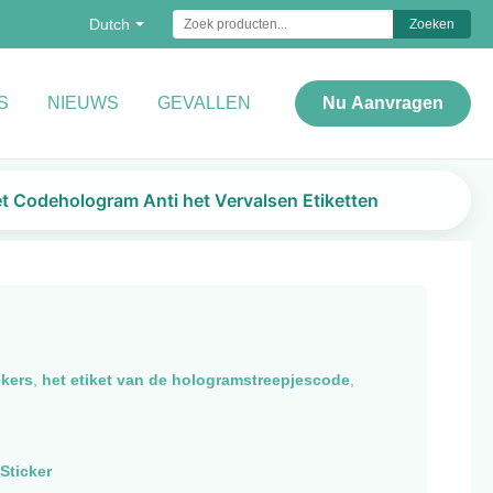
Dutch
Zoeken
S
NIEUWS
GEVALLEN
Nu Aanvragen
et Codehologram Anti het Vervalsen Etiketten
kers
,
het etiket van de hologramstreepjescode
,
Sticker