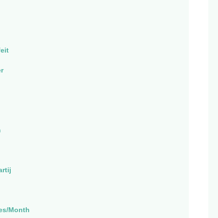
eit
r
n
rtij
es/Month