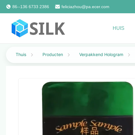
86--136 6733 2386
feliciazhou@pa.ecer.com
HUIS
Thuis
Producten
Verpakkend Hologram