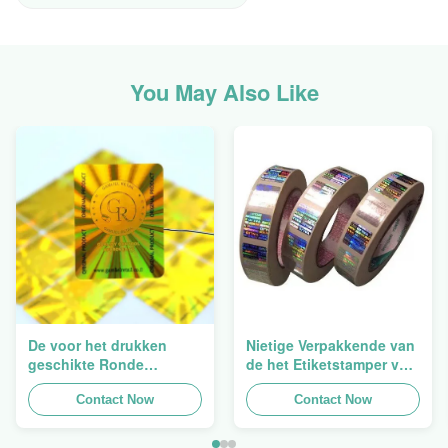
You May Also Like
De voor het drukken
Nietige Verpakkende van
geschikte Ronde
de het Etiketstamper van
Verpakkende
de Hologramveiligheid
Holografische
Contact Now
Duidelijke het
Contact Now
Zelfklevende Bladen van
Hologramsticker Logo
de Hologram
Laser