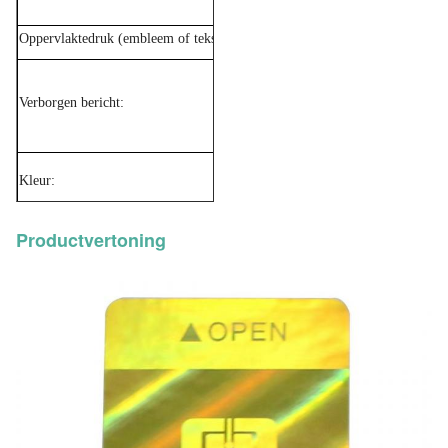
Oppervlaktedruk (embleem of tekst):
Beschikbaar
Verborgen bericht:
VOIDOPEN, NIETIG of aangepast
Kleur:
e-n, blauwe, gele enz.
Productvertoning
MOQ:
5000pcs