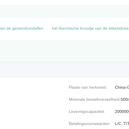
 van de geneeskundefles
het thermische broodje van de etiketsticke
Plaats van herkomst:
China-
Minimale bestelhoeveelheid:
500r
Leveringscapaciteit:
200000
Betalingsvoorwaarden:
L/C, T/