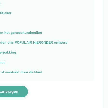
e
Sticker
van het geneeskundeetiket
vinden ons POPULAIR HIERONDER ontwerp
verpakking
cht
of verstrekt door de klant
Aanvragen