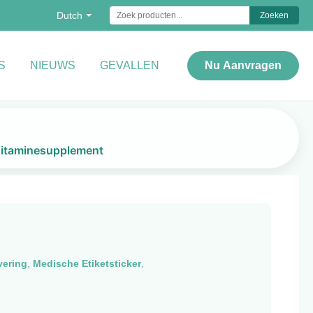
Dutch
Zoeken
S
NIEUWS
GEVALLEN
Nu Aanvragen
 Vitaminesupplement
vering
,
Medische Etiketsticker
,