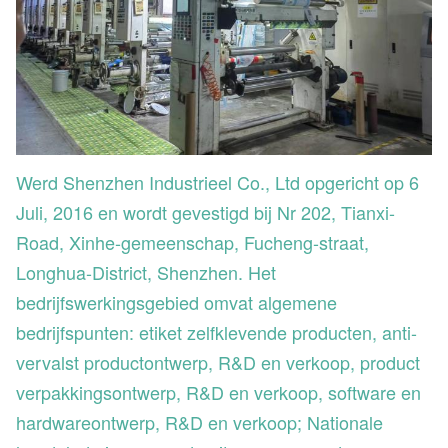
Werd Shenzhen Industrieel Co., Ltd opgericht op 6
Juli, 2016 en wordt gevestigd bij Nr 202, Tianxi-
Road, Xinhe-gemeenschap, Fucheng-straat,
Longhua-District, Shenzhen. Het
bedrijfswerkingsgebied omvat algemene
bedrijfspunten: etiket zelfklevende producten, anti-
vervalst productontwerp, R&D en verkoop, product
verpakkingsontwerp, R&D en verkoop, software en
hardwareontwerp, R&D en verkoop; Nationale