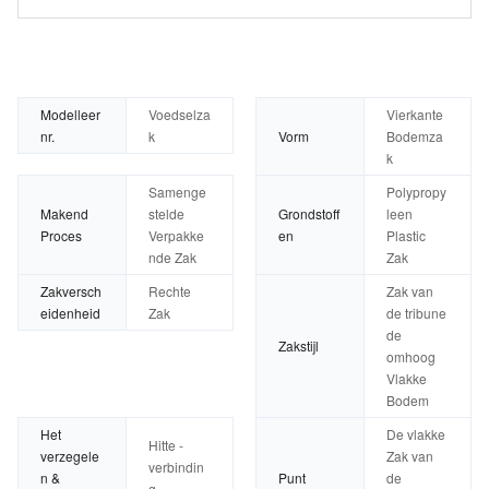
Modelleer
Voedselza
Vierkante
nr.
k
Vorm
Bodemza
k
Samenge
Polypropy
Makend
stelde
Grondstoff
leen
Proces
Verpakke
en
Plastic
nde Zak
Zak
Zakversch
Rechte
Zak van
eidenheid
Zak
de tribune
de
Zakstijl
omhoog
Vlakke
Bodem
Het
De vlakke
Hitte -
verzegele
Zak van
verbindin
n &
Punt
de
g