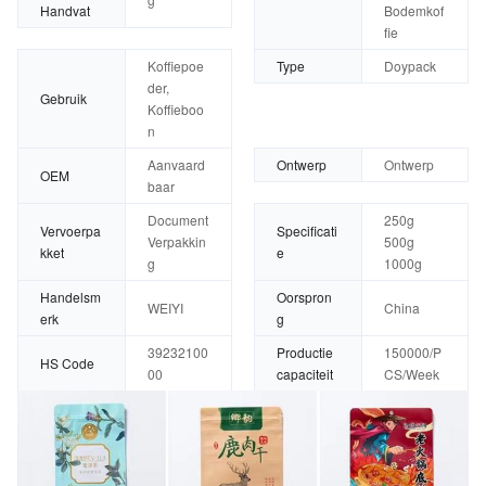
Handvat
Bodemkof
fie
Koffiepoe
Type
Doypack
der,
Gebruik
Koffieboo
n
Aanvaard
Ontwerp
Ontwerp
OEM
baar
Document
250g
Vervoerpa
Specificati
Verpakkin
500g
kket
e
g
1000g
Handelsm
Oorspron
WEIYI
China
erk
g
39232100
Productie
150000/P
HS Code
00
capaciteit
CS/Week