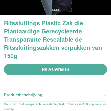
Ritssluitings Plastic Zak die
Plantaardige Gerecycleerde
Transparante Resealable de
Ritssluitingszakken verpakken van
150g
Nu Aanvragen
Productbeschrijving
De in het groot transparante resealable plastic tribune van 150g op zak voor
voedsel