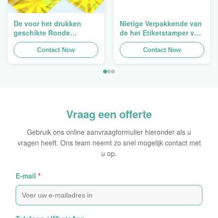
De voor het drukken
Nietige Verpakkende van
geschikte Ronde
de het Etiketstamper van
Verpakkende
de Hologramveiligheid
Holografische
Contact Now
Duidelijke het
Contact Now
Zelfklevende Bladen van
Hologramsticker Logo
de Hologram
Laser
Oorspronkelijke Sticker
Vraag een offerte
Gebruik ons online aanvraagformulier hieronder als u
vragen heeft. Ons team neemt zo snel mogelijk contact met
u op.
E-mail
*