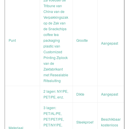
Tribune van
China van de
Verpakkingszak
op de Zak van
de Snackchips
coffee tea
Punt
packaging
Grootte
Aangepast
plastic van
Customized
Printing Ziplock
van de
Zakfabrikant
met Resealable
Ritssluiting
2 lagen: NY/PE,
Dikte
Aangepast
PET/PE, enz.
3 lagen:
PET/AL/PE,
PET/PET/PE,
Beschikbaar
Steekproef
PET/NY/PE,
kostenloos
Materiaal