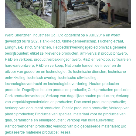
Werd Shenzhen Industrieel Co., Ltd opgericht op 6 Juli, 2016 en wordt
gevestigd bij Nr 202, Tianxi-Road, Xinhe-gemeenschap, Fucheng-straat,
Longhua-District, Shenzhen. Het bedrijfswerkingsgebied omvat algemene
bedrijfspunten: etiket zelfklevende producten, anti-vervalst productontwerp,
R&D en verkoop, product verpakkingsontwerp, R&D en verkoop, software en
hardwareontwerp, R&D en verkoop; Nationale handel, de invoer en de
uitvoer van goederen en technologie. De technische diensten, technische
ontwikkeling, technisch overleg, technische uitwisseling,
technologieoverdracht en technologiebevordering; Houten producten
productie; Dagelijkse houten producten productie; Cork producten productie;
Cork productenverkoop; Verkoop van dagelijkse houten producten; Verkoop
van verpakkingsmaterialen en producten; Document producten productie;
Verkoop van document producten; Plastic producten productie; Verkoop van
plastic producten; Productie van speciaal materiaal voor de productie van
glas, ceramische en emailproducten; Verkoop van bureaulevering;
Kantoorbehoeften productie; Verkoop van bio gebaseerde materialen; Bio
gebaseerde materiële productie; Resea