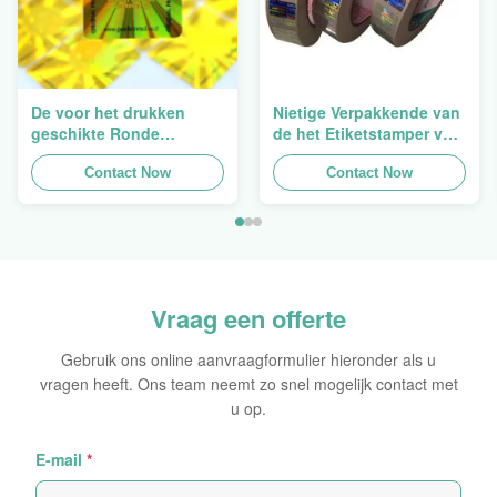
De voor het drukken
Nietige Verpakkende van
geschikte Ronde
de het Etiketstamper van
Verpakkende
de Hologramveiligheid
Holografische
Contact Now
Duidelijke het
Contact Now
Zelfklevende Bladen van
Hologramsticker Logo
de Hologram
Laser
Oorspronkelijke Sticker
Vraag een offerte
Gebruik ons online aanvraagformulier hieronder als u
vragen heeft. Ons team neemt zo snel mogelijk contact met
u op.
E-mail
*