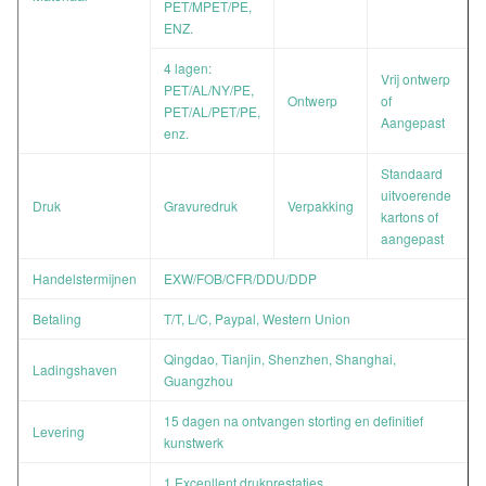
PET/MPET/PE,
ENZ.
4 lagen:
Vrij ontwerp
PET/AL/NY/PE,
Ontwerp
of
PET/AL/PET/PE,
Aangepast
enz.
Standaard
uitvoerende
Druk
Gravuredruk
Verpakking
kartons of
aangepast
Handelstermijnen
EXW/FOB/CFR/DDU/DDP
Betaling
T/T, L/C, Paypal, Western Union
Qingdao, Tianjin, Shenzhen, Shanghai,
Ladingshaven
Guangzhou
15 dagen na ontvangen storting en definitief
Levering
kunstwerk
1.Excenllent drukprestaties