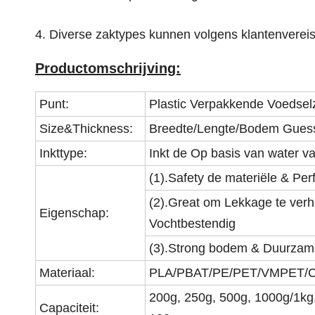
4. Diverse zaktypes kunnen volgens klantenvereis
Productomschrijving:
Punt:
Plastic Verpakkende Voedsel
Size&Thickness:
Breedte/Lengte/Bodem Guess
Inkttype:
Inkt de Op basis van water 
(1).Safety de materiële & Pe
(2).Great om Lekkage te verh
Eigenschap:
Vochtbestendig
(3).Strong
bodem & Duurzame 
Materiaal:
PLA/PBAT/PE/PET/VMPET/CPP
200g, 250g, 500g, 1000g/1kg
Capaciteit: