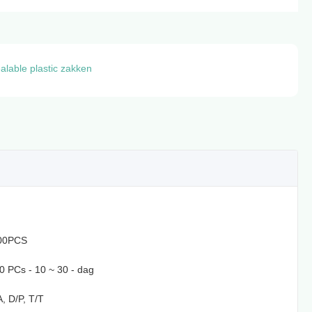
alable plastic zakken
00PCS
 PCs - 10 ~ 30 - dag
A, D/P, T/T