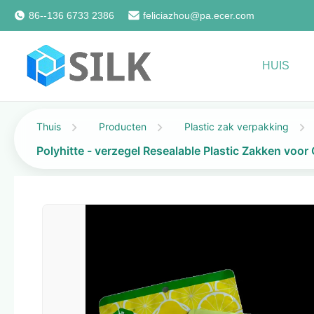
86--136 6733 2386
feliciazhou@pa.ecer.com
HUIS
Thuis
Producten
Plastic zak verpakking
Polyhitte - verzegel Resealable Plastic Zakken voo