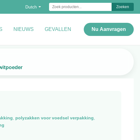
Dutch
Zoeken
S
NIEUWS
GEVALLEN
Nu Aanvragen
iwitpoeder
akking
,
polyzakken voor voedsel verpakking
,
ng