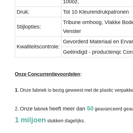
100oz,
Druk:
Tot 10 Kleurendrukpatronen
Tribune omhoog, Vlakke Bode
Stijlopties:
Venster
Gevorderd Materiaal en Erv
Kwaliteitscontrole:
Geëindigd - productenqc Con
Onze Concurrentievoordelen
:
1.
Onze fabriek is bezig geweest met de plastic verpakk
50
Onze
heeft meer dan
2.
fabriek
geavanceerd
geau
1 miljoen
stukken dagelijks.