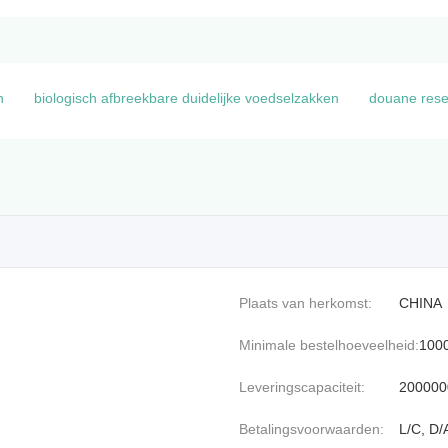
n
biologisch afbreekbare duidelijke voedselzakken
douane rese
Plaats van herkomst:
CHINA
Minimale bestelhoeveelheid:
100
Leveringscapaciteit:
2000000
Betalingsvoorwaarden:
L/C, D/