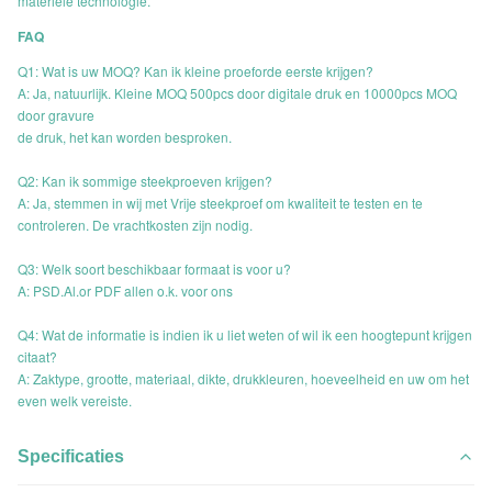
materiële technologie.
FAQ
Q1: Wat is uw MOQ? Kan ik kleine proeforde eerste krijgen?
A: Ja, natuurlijk. Kleine MOQ 500pcs door digitale druk en 10000pcs MOQ
door gravure
de druk, het kan worden besproken.
Q2: Kan ik sommige steekproeven krijgen?
A: Ja, stemmen in wij met Vrije steekproef om kwaliteit te testen en te
controleren. De vrachtkosten zijn nodig.
Q3: Welk soort beschikbaar formaat is voor u?
A: PSD.Al.or PDF allen o.k. voor ons
Q4: Wat de informatie is indien ik u liet weten of wil ik een hoogtepunt krijgen
citaat?
A: Zaktype, grootte, materiaal, dikte, drukkleuren, hoeveelheid en uw om het
even welk vereiste.
Specificaties