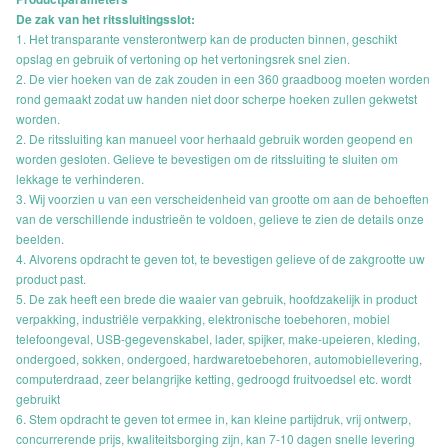
De zak van het ritssluitingsslot:
1. Het transparante vensterontwerp kan de producten binnen, geschikt
opslag en gebruik of vertoning op het vertoningsrek snel zien.
2. De vier hoeken van de zak zouden in een 360 graadboog moeten worden
rond gemaakt zodat uw handen niet door scherpe hoeken zullen gekwetst
worden.
2. De ritssluiting kan manueel voor herhaald gebruik worden geopend en
worden gesloten. Gelieve te bevestigen om de ritssluiting te sluiten om
lekkage te verhinderen.
3. Wij voorzien u van een verscheidenheid van grootte om aan de behoeften
van de verschillende industrieën te voldoen, gelieve te zien de details onze
beelden.
4. Alvorens opdracht te geven tot, te bevestigen gelieve of de zakgrootte uw
product past.
5. De zak heeft een brede die waaier van gebruik, hoofdzakelijk in product
verpakking, industriële verpakking, elektronische toebehoren, mobiel
telefoongeval, USB-gegevenskabel, lader, spijker, make-upeieren, kleding,
ondergoed, sokken, ondergoed, hardwaretoebehoren, automobiellevering,
computerdraad, zeer belangrijke ketting, gedroogd fruitvoedsel etc. wordt
gebruikt
6. Stem opdracht te geven tot ermee in, kan kleine partijdruk, vrij ontwerp,
concurrerende prijs, kwaliteitsborging zijn, kan 7-10 dagen snelle levering