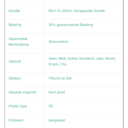
Grootte
95x115+25mm, Aangepaste Grootte
Betaling
30% geavanceerde Betaling
Oppervlakte
Gravuredruk
Behandeling
Gelei, Melk, Suiker, Sandwich, cake, Brood,
Gebruik
Snack, Cho
Zaktype
Tribune op Zak
Gepaste volgorde
Keur goed
Plastic Type
PE
Embleem
aangepast