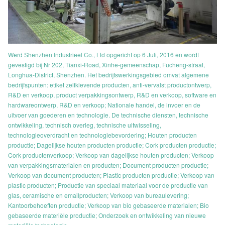
Werd Shenzhen Industrieel Co., Ltd opgericht op 6 Juli, 2016 en wordt
gevestigd bij Nr 202, Tianxi-Road, Xinhe-gemeenschap, Fucheng-straat,
Longhua-District, Shenzhen. Het bedrijfswerkingsgebied omvat algemene
bedrijfspunten: etiket zelfklevende producten, anti-vervalst productontwerp,
R&D en verkoop, product verpakkingsontwerp, R&D en verkoop, software en
hardwareontwerp, R&D en verkoop; Nationale handel, de invoer en de
uitvoer van goederen en technologie. De technische diensten, technische
ontwikkeling, technisch overleg, technische uitwisseling,
technologieoverdracht en technologiebevordering; Houten producten
productie; Dagelijkse houten producten productie; Cork producten productie;
Cork productenverkoop; Verkoop van dagelijkse houten producten; Verkoop
van verpakkingsmaterialen en producten; Document producten productie;
Verkoop van document producten; Plastic producten productie; Verkoop van
plastic producten; Productie van speciaal materiaal voor de productie van
glas, ceramische en emailproducten; Verkoop van bureaulevering;
Kantoorbehoeften productie; Verkoop van bio gebaseerde materialen; Bio
gebaseerde materiële productie; Onderzoek en ontwikkeling van nieuwe