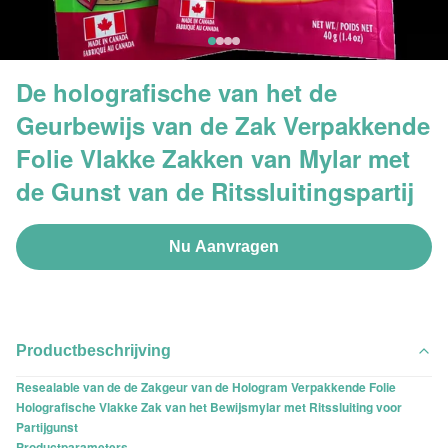
De holografische van het de
Geurbewijs van de Zak Verpakkende
Folie Vlakke Zakken van Mylar met
de Gunst van de Ritssluitingspartij
Nu Aanvragen
Productbeschrijving
Resealable van de de Zakgeur van de Hologram Verpakkende Folie
Holografische Vlakke Zak van het Bewijsmylar met Ritssluiting voor
Partijgunst
Productparameters