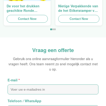
De voor het drukken
Nietige Verpakkende van
geschikte Ronde
de het Etiketstamper van
Verpakkende
de Hologramveiligheid
Holografische
Contact Now
Duidelijke het
Contact Now
Zelfklevende Bladen van
Hologramsticker Logo
de Hologram
Laser
Oorspronkelijke Sticker
Vraag een offerte
Gebruik ons online aanvraagformulier hieronder als u
vragen heeft. Ons team neemt zo snel mogelijk contact met
u op.
E-mail
*
Telefoon / WhatsApp