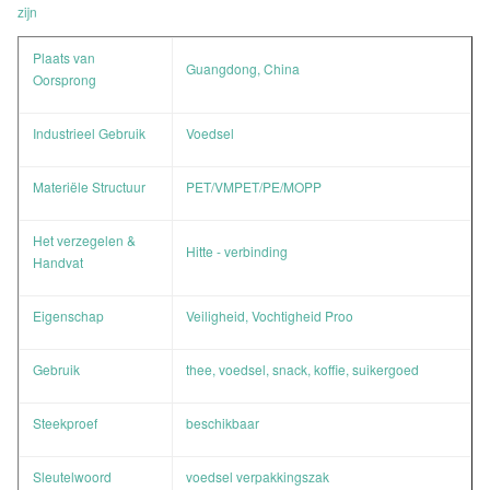
zijn
Plaats van
Guangdong, China
Oorsprong
Industrieel Gebruik
Voedsel
Materiële Structuur
PET/VMPET/PE/MOPP
Het verzegelen &
Hitte - verbinding
Handvat
Eigenschap
Veiligheid, Vochtigheid Proo
Gebruik
thee, voedsel, snack, koffie, suikergoed
Steekproef
beschikbaar
Sleutelwoord
voedsel verpakkingszak