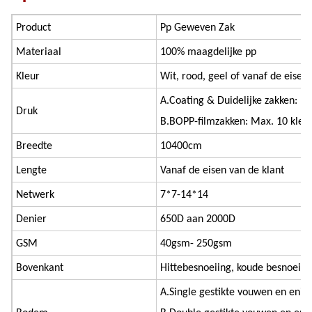
Product
Pp Geweven Zak
Materiaal
100% maagdelijke pp
Kleur
Wit, rood, geel of vanaf de eisen
A.Coating & Duidelijke zakken: M
Druk
B.BOPP-filmzakken: Max. 10 kleu
Breedte
10400cm
Lengte
Vanaf de eisen van de klant
Netwerk
7*7-14*14
Denier
650D aan 2000D
GSM
40gsm- 250gsm
Bovenkant
Hittebesnoeiing, koude besnoeii
A.Single gestikte vouwen en enig