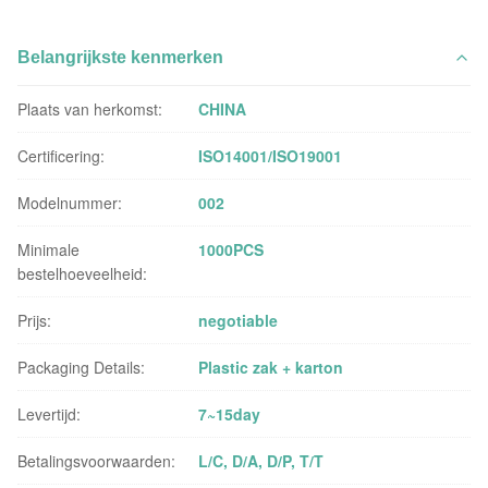
Belangrijkste kenmerken
Plaats van herkomst:
CHINA
Certificering:
ISO14001/ISO19001
Modelnummer:
002
Minimale
1000PCS
bestelhoeveelheid:
Prijs:
negotiable
Packaging Details:
Plastic zak + karton
Levertijd:
7~15day
Betalingsvoorwaarden:
L/C, D/A, D/P, T/T