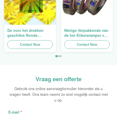
De voor het drukken
Nietige Verpakkende van
geschikte Ronde
de het Etiketstamper van
Verpakkende
de Hologramveiligheid
Holografische
Contact Now
Duidelijke het
Contact Now
Zelfklevende Bladen van
Hologramsticker Logo
de Hologram
Laser
Oorspronkelijke Sticker
Vraag een offerte
Gebruik ons online aanvraagformulier hieronder als u
vragen heeft. Ons team neemt zo snel mogelijk contact met
u op.
E-mail
*