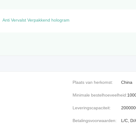
Anti Vervalst Verpakkend hologram
Plaats van herkomst:
China
Minimale bestelhoeveelheid:
100
Leveringscapaciteit:
2000000
Betalingsvoorwaarden:
L/C, D/