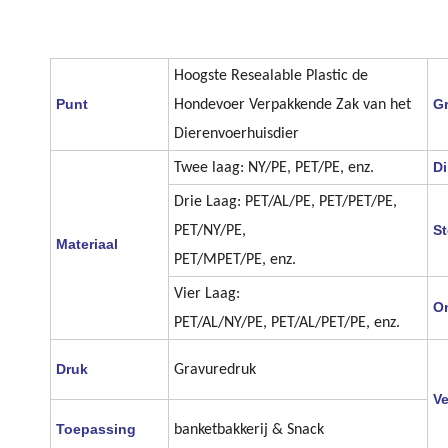
Hoogste Resealable Plastic de
Punt
Gr
Hondevoer Verpakkende Zak van het
Dierenvoerhuisdier
Di
Twee laag: NY/PE, PET/PE, enz.
Drie Laag: PET/AL/PE, PET/PET/PE,
St
PET/NY/PE,
Materiaal
PET/MPET/PE, enz.
Vier Laag:
O
PET/AL/NY/PE, PET/AL/PET/PE, enz.
Druk
Gravuredruk
V
Toepassing
banketbakkerij & Snack