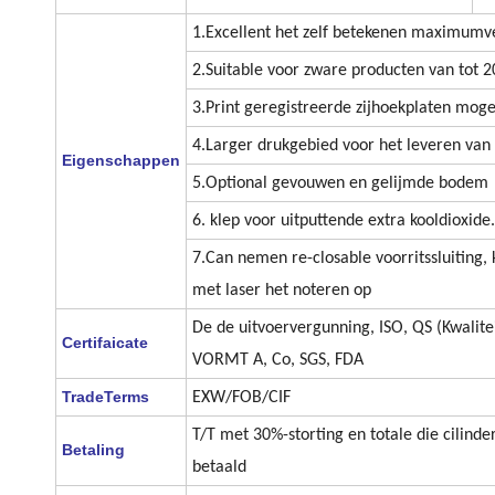
1.Excellent het zelf betekenen maximumve
2.Suitable voor zware producten van tot 
3.Print geregistreerde zijhoekplaten moge
4.Larger drukgebied voor het leveren van
Eigenschappen
5.Optional gevouwen en gelijmde bodem
6. klep voor uitputtende extra kooldioxide.
7.Can nemen re-closable voorritssluiting,
met laser het noteren op
De de uitvoervergunning, ISO, QS (Kwalite
Certifaicate
VORMT A, Co, SGS, FDA
TradeTerms
EXW/FOB/CIF
T/T met 30%-storting en totale die cilind
Betaling
betaald