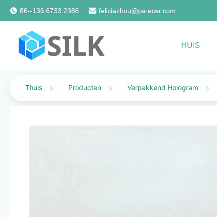
86--136 6733 2386
feliciazhou@pa.ecer.com
HUIS
Thuis
Producten
Verpakkend Hologram