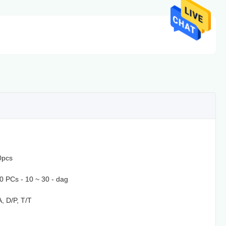
0pcs
 PCs - 10 ~ 30 - dag
A, D/P, T/T