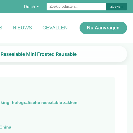
Dutch
Zoeken
S
NIEUWS
GEVALLEN
Nu Aanvragen
 Resealable Mini Frosted Reusable
kking
,
holografische resealable zakken
,
China