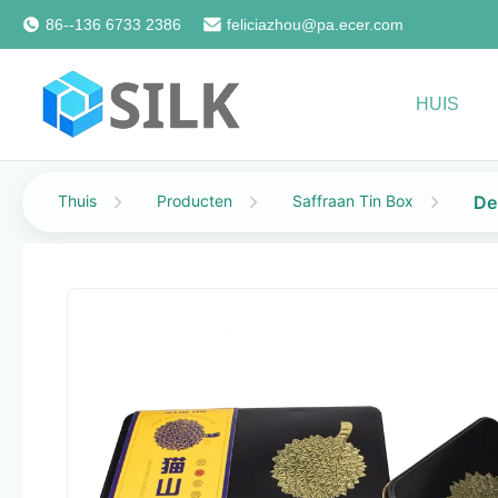
86--136 6733 2386
feliciazhou@pa.ecer.com
HUIS
Thuis
Producten
Saffraan Tin Box
De