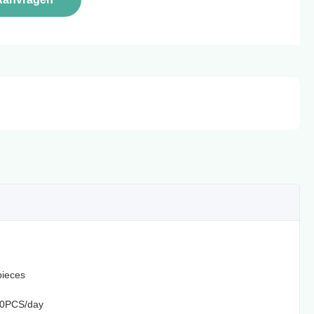
ieces
0PCS/day