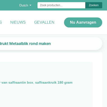
Dutch
Zoeken
S
NIEUWS
GEVALLEN
Nu Aanvragen
drukt Metaalblik rond maken
r van saffraantin box
,
saffraankruik 180 gram