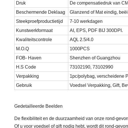
Druk
De compensatiedruk van CM
Beschermende Deklaag
Glanzend of Mat eindig, beëi
Steekproefproductietijd
7-10 werkdagen
Kunstwerkformaat
AI, EPS, PDF BIJ 300DPI.
Kwaliteitscontrole
AQL 2.5/4.0
M.O.Q
1000PCS
FOB- Haven
Shenzhen of Guangzhou
H.S Code
73102190, 73102990
Verpakking
1pc/polybag, verscheidene P
Gebruik
Voedsel Verpakking, Gift, Be
Gedetailleerde Beelden
De flexibiliteit en de duurzaamheid van onze rond-gevo
Of u voor voedsel of gift nodig hebt, wordt dit rond-gev