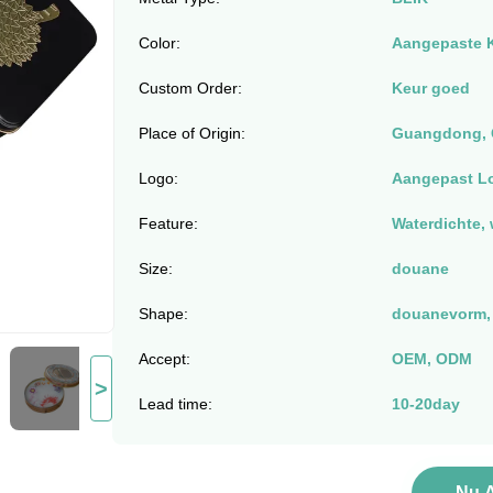
Color:
Aangepaste K
Custom Order:
Keur goed
Place of Origin:
Guangdong, 
Logo:
Aangepast L
Feature:
Waterdichte, 
Size:
douane
Shape:
douanevorm,
Accept:
OEM, ODM
>
Lead time:
10-20day
Nu 