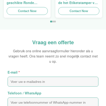
geschikte Ronde
de het Etiketstamper van
Verpakkende
de Hologramveiligheid
Holografische
Contact Now
Duidelijke het
Contact Now
Zelfklevende Bladen van
Hologramsticker Logo
de Hologram
Laser
Oorspronkelijke Sticker
Vraag een offerte
Gebruik ons online aanvraagformulier hieronder als u
vragen heeft. Ons team neemt zo snel mogelijk contact met
u op.
E-mail
*
Telefoon / WhatsApp