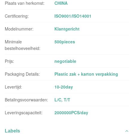
Plaats van herkomst:
CHINA
Certificering:
ISO9001/ISO14001
Modelnummer:
Klantgericht
Minimale
500pieces
bestelhoeveelheid:
Prijs:
negotiable
Packaging Details:
Plastic zak + karton verpakking
Levertijd:
10-20day
Betalingsvoorwaarden:
L/C, T/T
Leveringscapaciteit:
2000000PCS/day
Labels