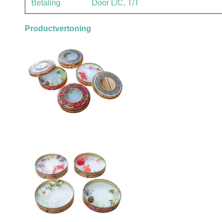
Betaling
Door L/C, T/T
Productvertoning