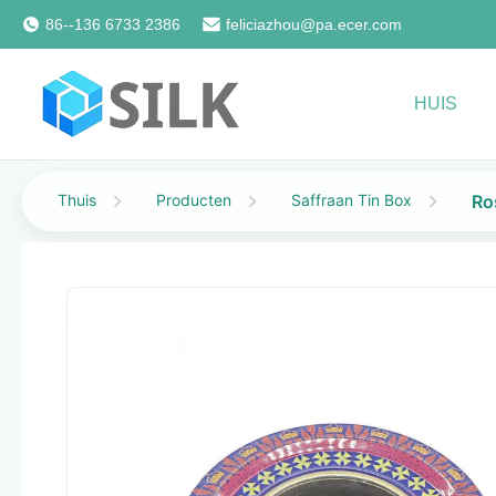
86--136 6733 2386
feliciazhou@pa.ecer.com
HUIS
Thuis
Producten
Saffraan Tin Box
Ro