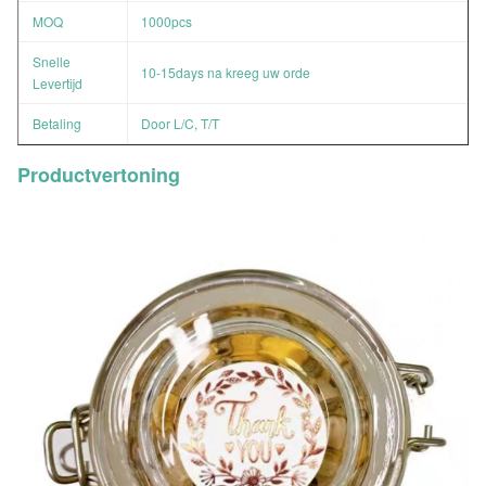
MOQ
1000pcs
Snelle
10-15days na kreeg uw orde
Levertijd
Betaling
Door L/C, T/T
Productvertoning