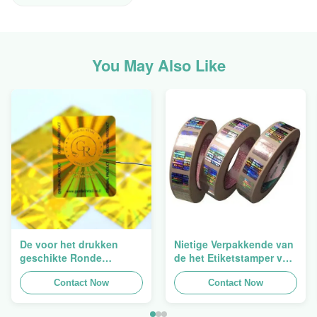
You May Also Like
De voor het drukken
Nietige Verpakkende van
geschikte Ronde
de het Etiketstamper van
Verpakkende
de Hologramveiligheid
Holografische
Contact Now
Duidelijke het
Contact Now
Zelfklevende Bladen van
Hologramsticker Logo
de Hologram
Laser