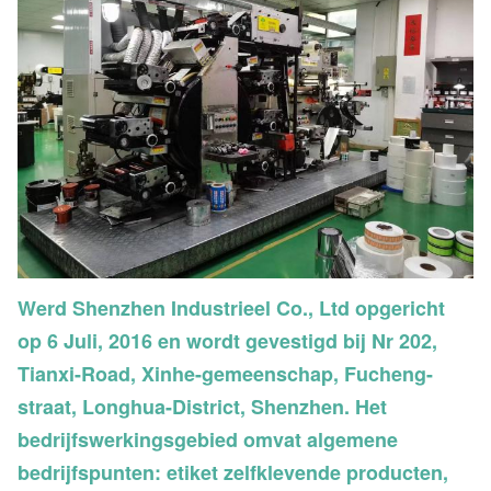
Werd Shenzhen Industrieel Co., Ltd opgericht
op 6 Juli, 2016 en wordt gevestigd bij Nr 202,
Tianxi-Road, Xinhe-gemeenschap, Fucheng-
straat, Longhua-District, Shenzhen. Het
bedrijfswerkingsgebied omvat algemene
bedrijfspunten: etiket zelfklevende producten,