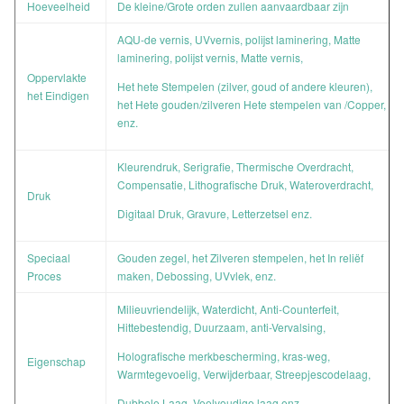
Hoeveelheid
De kleine/Grote orden zullen aanvaardbaar zijn
AQU-de vernis, UVvernis, polijst laminering, Matte
laminering, polijst vernis, Matte vernis,
Oppervlakte
Het hete Stempelen (zilver, goud of andere kleuren),
het Eindigen
het Hete gouden/zilveren Hete stempelen van /Copper,
enz.
Kleurendruk, Serigrafie, Thermische Overdracht,
Compensatie, Lithografische Druk, Wateroverdracht,
Druk
Digitaal Druk, Gravure, Letterzetsel enz.
Speciaal
Gouden zegel, het Zilveren stempelen, het In reliëf
Proces
maken, Debossing, UVvlek, enz.
Milieuvriendelijk, Waterdicht, Anti-Counterfeit,
Hittebestendig, Duurzaam, anti-Vervalsing,
Holografische merkbescherming, kras-weg,
Eigenschap
Warmtegevoelig, Verwijderbaar, Streepjescodelaag,
Dubbele Laag, Veelvoudige laag enz.