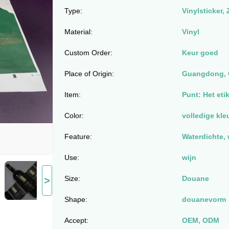
Type:
Vinylsticker,
Material:
Vinyl
Custom Order:
Keur goed
Place of Origin:
Guangdong, 
Item:
Punt: Het eti
Color:
volledige kle
Feature:
Waterdichte, 
Use:
wijn
Size:
Douane
>
Shape:
douanevorm
Accept:
OEM, ODM