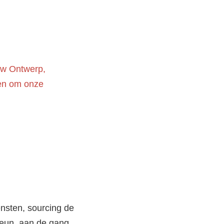
uw Ontwerp, 
en om onze 
sten, sourcing de 
teun, aan de gang 