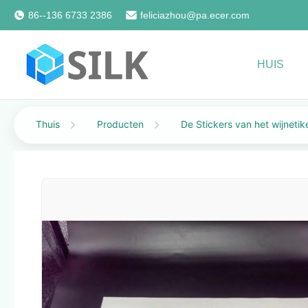
86--136 6733 2386
feliciazhou@pa.ecer.com
HUIS
Thuis
Producten
De Stickers van het wijnetik