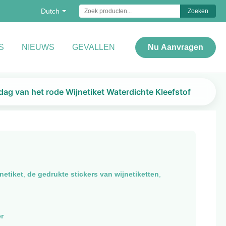
Dutch
Zoeken
S
NIEUWS
GEVALLEN
Nu Aanvragen
ag van het rode Wijnetiket Waterdichte Kleefstof
netiket
,
de gedrukte stickers van wijnetiketten
,
r