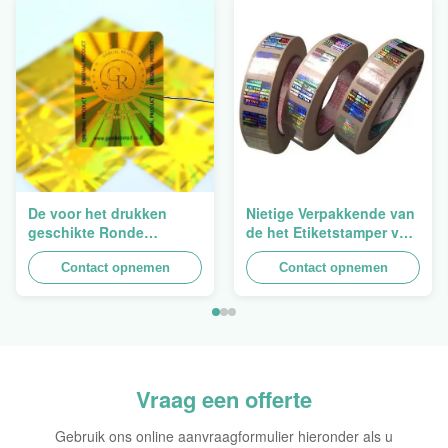
De voor het drukken
Nietige Verpakkende van
geschikte Ronde
de het Etiketstamper van
Verpakkende
de Hologramveiligheid
Holografische
Contact opnemen
Duidelijke het
Contact opnemen
Zelfklevende Bladen van
Hologramsticker Logo
de Hologram
Laser
Oorspronkelijke Sticker
Vraag een offerte
Gebruik ons online aanvraagformulier hieronder als u