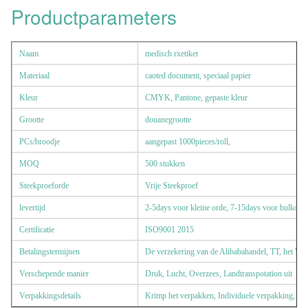
Productparameters
Naam
medisch rxetiket
Materiaal
caoted document, speciaal papier
Kleur
CMYK, Pantone, gepaste kleur
Grootte
douanegrootte
PCs/broodje
aangepast 1000pieces/roll,
MOQ
500 stukken
Steekproeforde
Vrije Steekproef
levertijd
2-5days voor kleine orde, 7-15days voor bulkord
Certificatie
ISO9001 2015
Betalingstermijnen
De verzekering van de Alibabahandel, TT, het Wes
Verschepende manier
Druk, Lucht, Overzees, Landtranspotation uit
Verpakkingsdetails
Krimp het verpakken, Individuele verpakking, OE