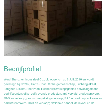
Bedrijfprofiel
Werd Shenzhen Industrieel Co., Ltd opgericht op 6 Juli, 2016 en wordt
gevestigd bij Nr 202, Tianxi-Road, Xinhe-gemeenschap, Fucheng-straat,
Longhua-District, Shenzhen. Het bedrijfswerkingsgebied omvat algemene
bedrijfspunten: etiket zelfklevende producten, anti-vervalst productontwerp,
R&D en verkoop, product verpakkingsontwerp, R&D en verkoop, software en
hardwareontwerp, R&D en verkoop; Nationale handel, de invoer en de