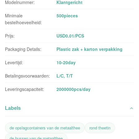
Modelnummer:
Klantgericht
Minimale
500pieces
bestelhoeveelheid:
Prijs:
USD0.01/PCS
Packaging Details:
Plastic zak + karton verpakking
Levertijd:
10-20day
Betalingsvoorwaarden:
L/C, T/T
Leveringscapaciteit:
2000000pcs/day
Labels
de opslagcontainers van de metaalthee
rond theetin
de bussen van de metaalthee