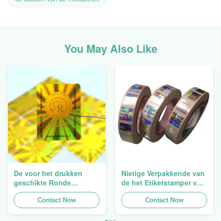
You May Also Like
De voor het drukken
Nietige Verpakkende van
geschikte Ronde
de het Etiketstamper van
Verpakkende
de Hologramveiligheid
Holografische
Contact Now
Duidelijke het
Contact Now
Zelfklevende Bladen van
Hologramsticker Logo
de Hologram
Laser