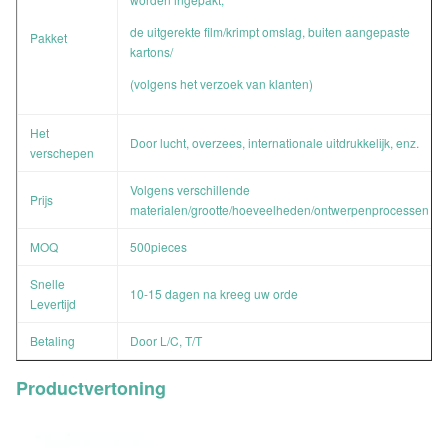
de uitgerekte film/krimpt omslag, buiten aangepaste
Pakket
kartons/
(volgens het verzoek van klanten)
Het
Door lucht, overzees, internationale uitdrukkelijk, enz.
verschepen
Volgens verschillende
Prijs
materialen/grootte/hoeveelheden/ontwerpenprocessen
MOQ
500pieces
Snelle
10-15 dagen na kreeg uw orde
Levertijd
Betaling
Door L/C, T/T
Productvertoning