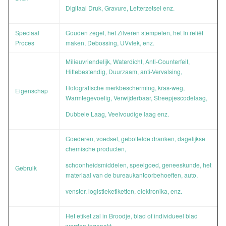
Digitaal Druk, Gravure, Letterzetsel enz.
Speciaal
Gouden zegel, het Zilveren stempelen, het In reliëf
Proces
maken, Debossing, UVvlek, enz.
Milieuvriendelijk, Waterdicht, Anti-Counterfeit,
Hittebestendig, Duurzaam, anti-Vervalsing,
Holografische merkbescherming, kras-weg,
Eigenschap
Warmtegevoelig, Verwijderbaar, Streepjescodelaag,
Dubbele Laag, Veelvoudige laag enz.
Goederen, voedsel, gebottelde dranken, dagelijkse
chemische producten,
schoonheidsmiddelen, speelgoed, geneeskunde, het
Gebruik
materiaal van de bureaukantoorbehoeften, auto,
venster, logistieketiketten, elektronika, enz.
Het etiket zal in Broodje, blad of individueel blad
worden ingepakt,